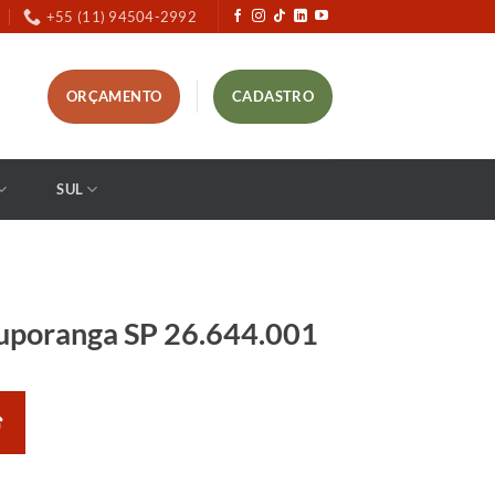
+55 (11) 94504-2992
ORÇAMENTO
CADASTRO
SUL
uporanga SP 26.644.001
☎