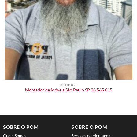
BERTIOGA
Montador de Móveis São Paulo SP 26.565.015
SOBRE O POM
SOBRE O POM
Quem Somos
Serviços de Montagem