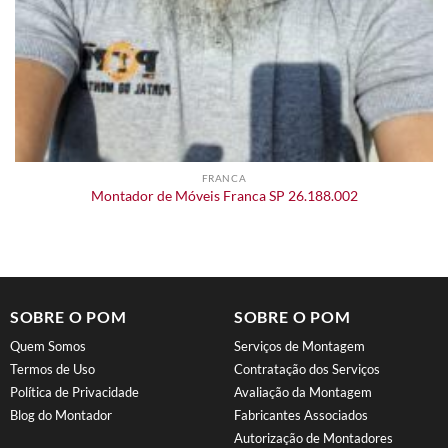
FRANCA
Montador de Móveis Franca SP 26.188.002
SOBRE O POM
SOBRE O POM
Quem Somos
Serviços de Montagem
Termos de Uso
Contratação dos Serviços
Política de Privacidade
Avaliação da Montagem
Blog do Montador
Fabricantes Associados
Autorização de Montadores