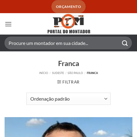
Skip
ORÇAMENTO
to
content
Pesquisar
por:
Franca
INÍCIO
/
SUDESTE
/
SÃO PAULO
/
FRANCA
FILTRAR