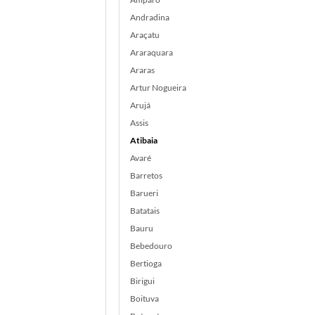
Andradina
Araçatu
Araraquara
Araras
Artur Nogueira
Arujá
Assis
Atibaia
Avaré
Barretos
Barueri
Batatais
Bauru
Bebedouro
Bertioga
Birigui
Boituva