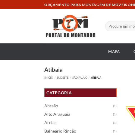
Skip
ORÇAMENTO PARA MONTAGEM DE MÓVEIS ON
to
content
Pesquisar
por:
MAPA
Atibaia
INÍCIO
/
SUDESTE
/
SÃO PAULO
/
ATIBAIA
CATEGORIA
Abraão
(1)
Alto Araguaia
(1)
Areias
(1)
Balneário Rincão
(1)