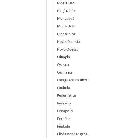
Mogi Guaçu
Mogi Mirim
Mongaguá
Monte Alto
Monte Mor
Neves Paulista
Nova Odessa
Olímpia
Osasco
Ourinhos
Paraguaçu Paulista
Paulínia
Pederneiras
Pedreira
Penápolis
Peruíbe
Piedade
Pindamonhangaba