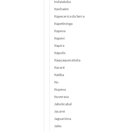
Indaiatuba
Itanhaém
Itapecerica da Serra
Itapetininga
Itapeva
Itapevi
Itapira
Itápolis
Itaquaquecetuba
Itararé
Itatiba
Itu
Itupeva
Ituverava
Jaboticabal
Jacareí
Jaguariúna
Jales