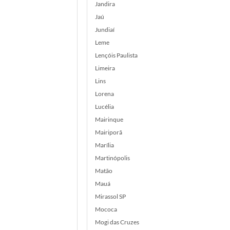
Jandira
Jaú
Jundiaí
Leme
Lençóis Paulista
Limeira
Lins
Lorena
Lucélia
Mairinque
Mairiporã
Marília
Martinópolis
Matão
Mauá
Mirassol SP
Mococa
Mogi das Cruzes