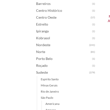
Barreiros
(1)
Centro Histórico
(1)
Centro Oeste
(57)
A
Estreito
(1)
Ipiranga
(1)
Kobrasol
(1)
Nordeste
(241)
Norte
(81)
Porto Belo
(1)
Roçado
(1)
Sudeste
(379)
Espírito Santo
Minas Gerais
Rio de Janeiro
São Paulo
Americana
Amparo