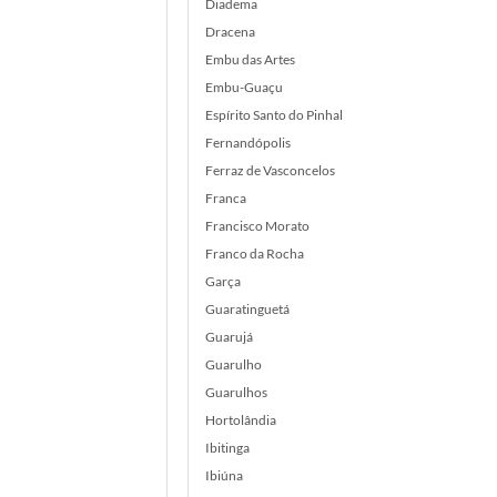
Diadema
Dracena
Embu das Artes
Embu-Guaçu
Espírito Santo do Pinhal
Fernandópolis
Ferraz de Vasconcelos
Franca
Francisco Morato
Franco da Rocha
Garça
Guaratinguetá
Guarujá
Guarulho
Guarulhos
Hortolândia
Ibitinga
Ibiúna