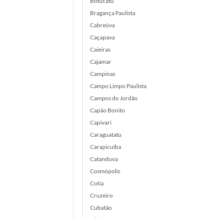
Botucatu
Bragança Paulista
Cabreúva
Caçapava
Caieiras
Cajamar
Campinas
Campo Limpo Paulista
Campos do Jordão
Capão Bonito
Capivari
Caraguatatu
Carapicuíba
Catanduva
Cosmópolis
Cotia
Cruzeiro
Cubatão