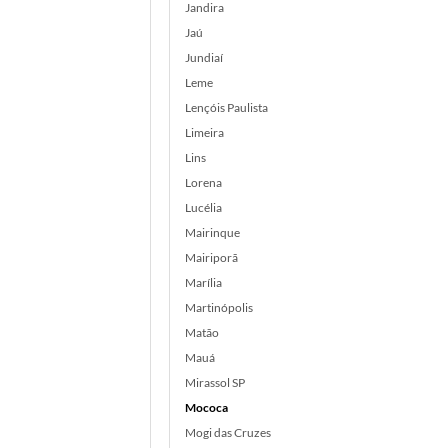
Jandira
Jaú
Jundiaí
Leme
Lençóis Paulista
Limeira
Lins
Lorena
Lucélia
Mairinque
Mairiporã
Marília
Martinópolis
Matão
Mauá
Mirassol SP
Mococa
Mogi das Cruzes