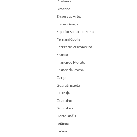
Diadema
Dracena
Embu das Artes
Embu-Guaçu
Espírito Santo do Pinhal
Fernandópolis
Ferraz de Vasconcelos
Franca
Francisco Morato
Franco da Rocha
Garça
Guaratinguetá
Guarujá
Guarulho
Guarulhos
Hortolândia
Ibitinga
Ibiúna