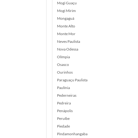
Mogi Guaçu
Mogi Mirim
Mongaguá
Monte Alto
Monte Mor
Neves Paulista
Nova Odessa
Olímpia
Osasco
Ourinhos
Paraguaçu Paulista
Paulínia
Pederneiras
Pedreira
Penápolis
Peruíbe
Piedade
Pindamonhangaba