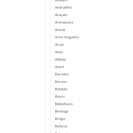
Andradina
Araçatu
Araraquara
Araras
Artur Nogueira
Arujá
Assis
Atibaia
Avaré
Barretos
Barueri
Batatais
Bauru
Bebedouro
Bertioga
Birigui
Boituva