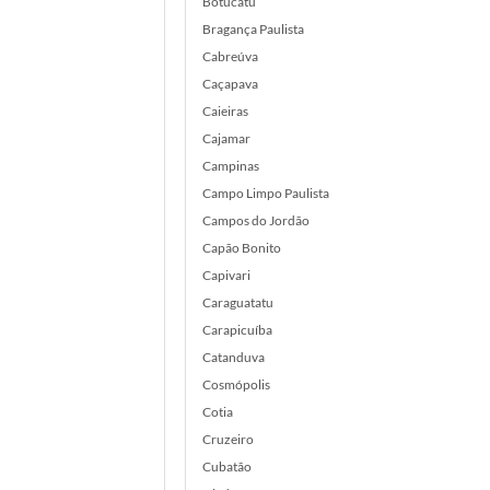
Botucatu
Bragança Paulista
Cabreúva
Caçapava
Caieiras
Cajamar
Campinas
Campo Limpo Paulista
Campos do Jordão
Capão Bonito
Capivari
Caraguatatu
Carapicuíba
Catanduva
Cosmópolis
Cotia
Cruzeiro
Cubatão