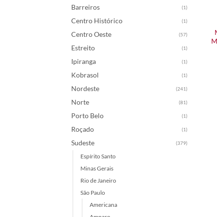
Barreiros
(1)
Centro Histórico
(1)
Centro Oeste
(57)
M
Estreito
(1)
Ipiranga
(1)
Kobrasol
(1)
Nordeste
(241)
Norte
(81)
Porto Belo
(1)
Roçado
(1)
Sudeste
(379)
Espírito Santo
Minas Gerais
Rio de Janeiro
São Paulo
Americana
Amparo