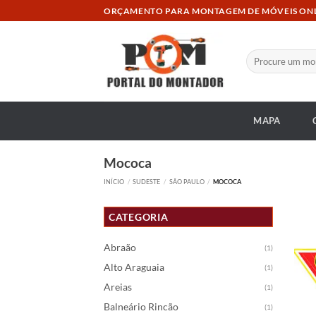
Skip
ORÇAMENTO PARA MONTAGEM DE MÓVEIS ON
to
content
Pesquisar
por:
MAPA
Mococa
INÍCIO
/
SUDESTE
/
SÃO PAULO
/
MOCOCA
CATEGORIA
Abraão
(1)
Alto Araguaia
(1)
Areias
(1)
Balneário Rincão
(1)