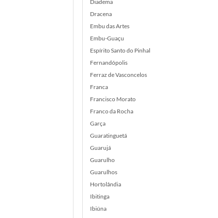
Diadema
Dracena
Embu das Artes
Embu-Guaçu
Espírito Santo do Pinhal
Fernandópolis
Ferraz de Vasconcelos
Franca
Francisco Morato
Franco da Rocha
Garça
Guaratinguetá
Guarujá
Guarulho
Guarulhos
Hortolândia
Ibitinga
Ibiúna