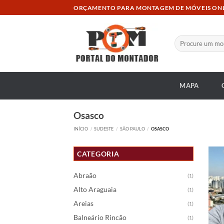
Skip
ORÇAMENTO PARA MONTAGEM DE MÓVEIS ON
to
content
Pesquisar
por:
MAPA
Osasco
INÍCIO
/
SUDESTE
/
SÃO PAULO
/
OSASCO
CATEGORIA
Abraão
(1)
Alto Araguaia
(1)
Areias
(1)
Balneário Rincão
(1)