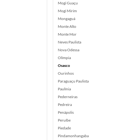
Mogi Guaçu
Mogi Mirim
Mongaguá
Monte Alto
Monte Mor
Neves Paulista
Nova Odessa
Olímpia
Osasco
Ourinhos
Paraguaçu Paulista
Paulínia
Pederneiras
Pedreira
Penápolis
Peruíbe
Piedade
Pindamonhangaba