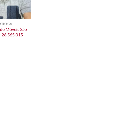
RTIOGA
de Móveis São
P 26.565.015