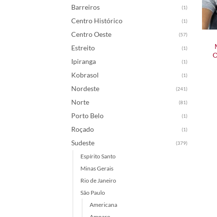
Barreiros
(1)
Centro Histórico
(1)
Centro Oeste
(57)
Estreito
(1)
O
Ipiranga
(1)
Kobrasol
(1)
Nordeste
(241)
Norte
(81)
Porto Belo
(1)
Roçado
(1)
Sudeste
(379)
Espírito Santo
Minas Gerais
Rio de Janeiro
São Paulo
Americana
Amparo