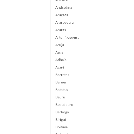
Andradina
Araçatu
Araraquara
Araras
Artur Nogueira
Arujá
Assis
Atibaia
Avaré
Barretos
Barueri
Batatais
Bauru
Bebedouro
Bertioga
Birigui
Boituva