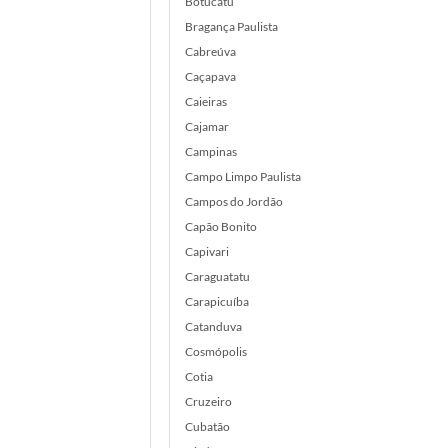
Botucatu
Bragança Paulista
Cabreúva
Caçapava
Caieiras
Cajamar
Campinas
Campo Limpo Paulista
Campos do Jordão
Capão Bonito
Capivari
Caraguatatu
Carapicuíba
Catanduva
Cosmópolis
Cotia
Cruzeiro
Cubatão