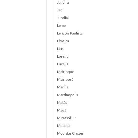
Jandira
Jaú
Jundiaí
Leme
Lençóis Paulista
Limeira
Lins
Lorena
Lucélia
Mairinque
Mairiporã
Marília
Martinópolis
Matão
Mauá
Mirassol SP
Mococa
Mogi das Cruzes