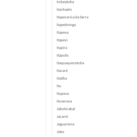
Indaiatuba
Itanhaém
Itapecerica da Serra
Itapetininga
Itapeva
Itapevi
Itapira
Itápolis
Itaquaquecetuba
Itararé
Itatiba
Itu
Itupeva
Ituverava
Jaboticabal
Jacareí
Jaguariúna
Jales