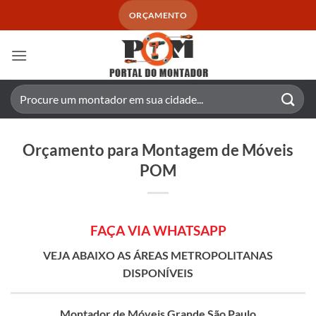
Skip
ORÇAMENTO
to
content
Pesquisar
por:
Orçamento para Montagem de Móveis
POM
F
AÇA VIA WHATSAPP
VEJA ABAIXO AS ÁREAS METROPOLITANAS
DISPONÍVEIS
Montador de Móveis Grande São Paulo