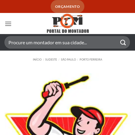
Skip
ORÇAMENTO
to
content
Pesquisar
por:
INÍCIO
/
SUDESTE
/
SÃO PAULO
/
PORTO FERREIRA