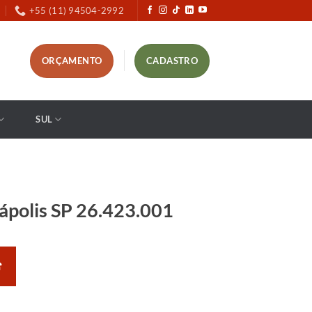
+55 (11) 94504-2992
ORÇAMENTO
CADASTRO
SUL
ápolis SP 26.423.001
☎