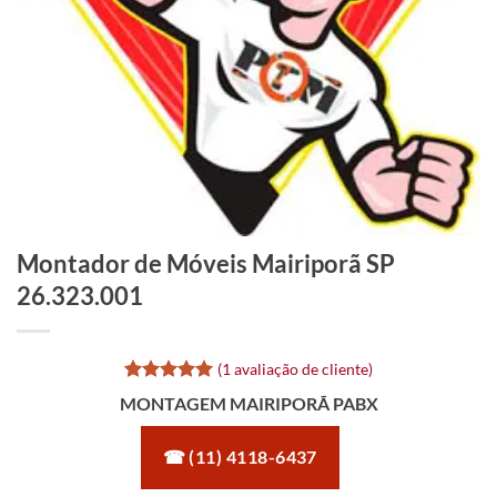
Montador de Móveis Mairiporã SP
26.323.001
(
1
avaliação de cliente)
Avaliado
1
MONTAGEM MAIRIPORÃ PABX
como
5
de
5, com
baseado em
☎ (11) 4118-6437
avaliação
de cliente