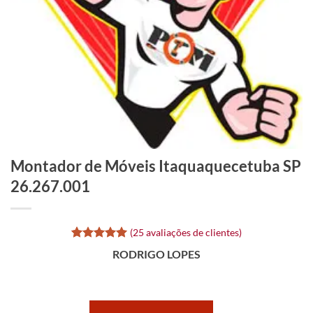
Montador de Móveis Itaquaquecetuba SP
26.267.001
(
25
avaliações de clientes)
Avaliado
25
RODRIGO LOPES
como
5
de
5, com
baseado em
avaliações
de clientes