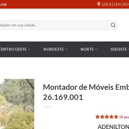
LOCALIZAÇÃO
LINE
CENTRO OESTE
NORDESTE
NORTE
SUDESTE
Montador de Móveis Emb
26.169.001
(
4
ava
Avaliado
4
ADENILTO
como
5
de