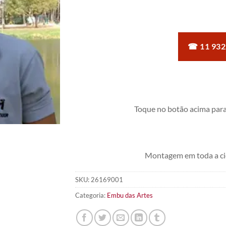
5, com
baseado em
avaliações
de clientes
☎ 11 932
Toque no botão acima para
Montagem em toda a ci
SKU:
26169001
Categoria:
Embu das Artes