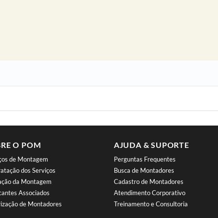
RE O POM
AJUDA & SUPORTE
iços de Montagem
Perguntas Frequentes
atação dos Serviços
Busca de Montadores
iação da Montagem
Cadastro de Montadores
cantes Associados
Atendimento Corporativo
ização de Montadores
Treinamento e Consultoria