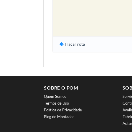
Traçar rota
SOBRE O POM
SOB
Quem Somos
Serv
Termos de Uso
Contr
Política de Privacidade
Aval
Blog do Montador
Fabri
Autor