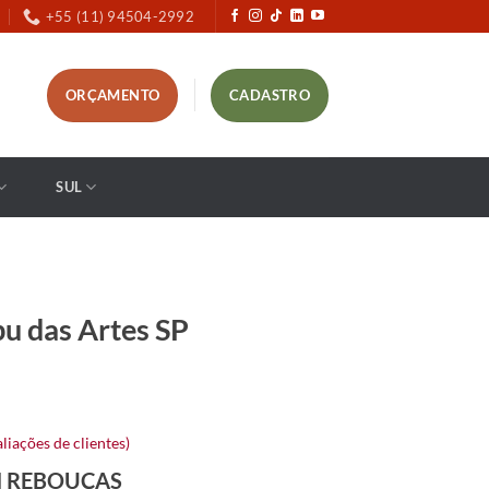
+55 (11) 94504-2992
ORÇAMENTO
CADASTRO
SUL
u das Artes SP
liações de clientes)
N REBOUÇAS