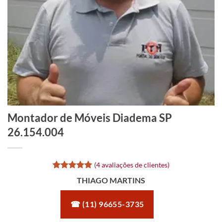
Montador de Móveis Diadema SP
26.154.004
(
4
avaliações de clientes)
Avaliado
4
THIAGO MARTINS
como
5
de
5, com
baseado em
☎ (11) 96655-3735
avaliações
de clientes