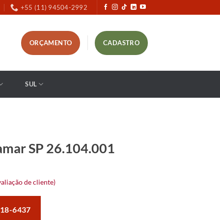
+55 (11) 94504-2992
ORÇAMENTO
CADASTRO
SUL
amar SP 26.104.001
aliação de cliente)
118-6437