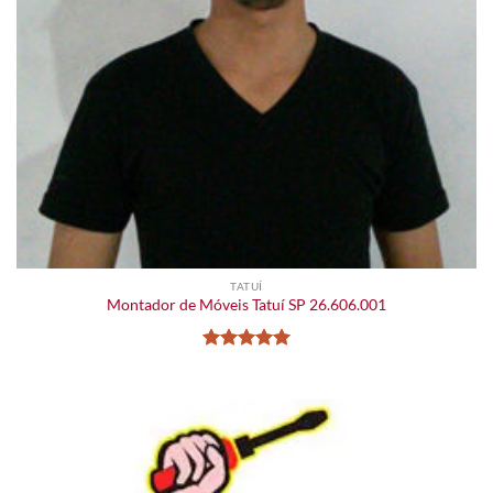
TATUÍ
Montador de Móveis Tatuí SP 26.606.001
Avaliação
5
de 5