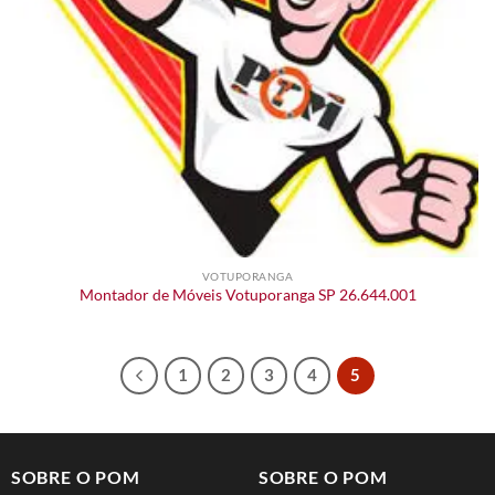
VOTUPORANGA
Montador de Móveis Votuporanga SP 26.644.001
1
2
3
4
5
SOBRE O POM
SOBRE O POM