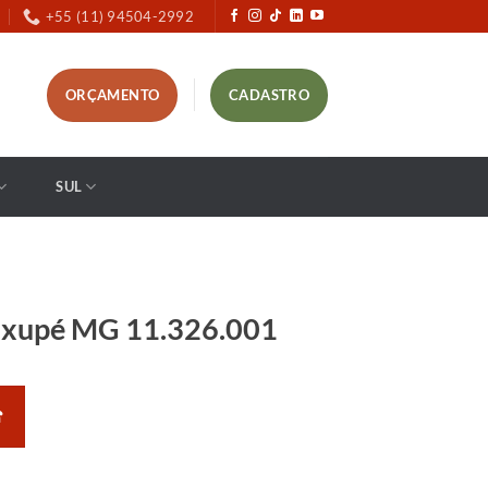
+55 (11) 94504-2992
ORÇAMENTO
CADASTRO
SUL
axupé MG 11.326.001
☎