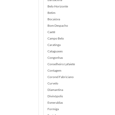
Belo Horizonte
Betim
Bocaiúva
Bom Despacho
Caeté
Campo Belo
Caratinga
Cataguases
Congonhas
Conselheiro Lafaiete
Contagem
Coronel Fabriciano
Curvelo
Diamantina
Divinópolis
Esmeraldas
Formiga