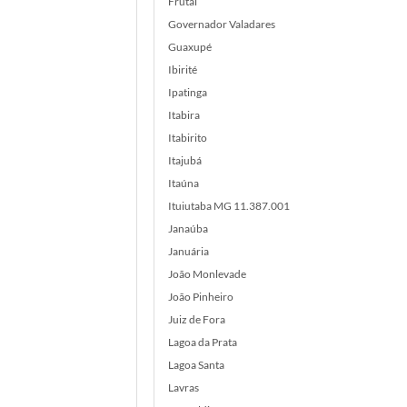
Frutal
Governador Valadares
Guaxupé
Ibirité
Ipatinga
Itabira
Itabirito
Itajubá
Itaúna
Ituiutaba MG 11.387.001
Janaúba
Januária
João Monlevade
João Pinheiro
Juiz de Fora
Lagoa da Prata
Lagoa Santa
Lavras