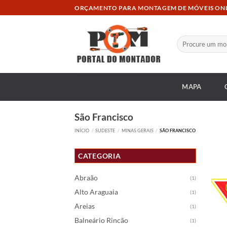
Skip
ORÇAMENTO PARA MONTAGEM DE MÓVEIS ON
to
content
Pesquisar
por:
MAPA
São Francisco
INÍCIO
/
SUDESTE
/
MINAS GERAIS
/
SÃO FRANCISCO
CATEGORIA
Abraão
(1)
Alto Araguaia
(1)
Areias
(1)
Balneário Rincão
(1)