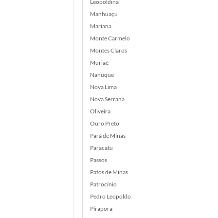
Leopoldina
Manhuaçu
Mariana
Monte Carmelo
Montes Claros
Muriaé
Nanuque
Nova Lima
Nova Serrana
Oliveira
Ouro Preto
Pará de Minas
Paracatu
Passos
Patos de Minas
Patrocínio
Pedro Leopoldo
Pirapora