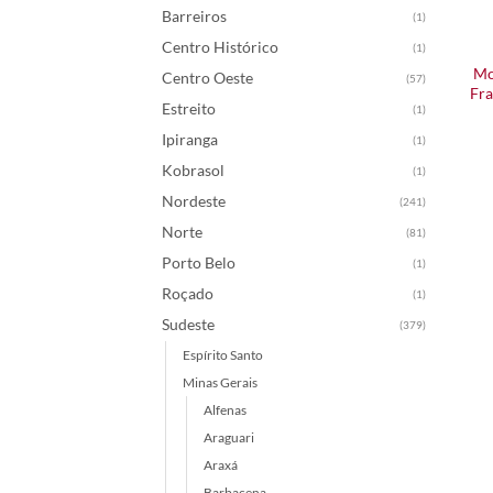
Barreiros
(1)
Centro Histórico
(1)
Mo
Centro Oeste
(57)
Fra
Estreito
(1)
Ipiranga
(1)
Kobrasol
(1)
Nordeste
(241)
Norte
(81)
Porto Belo
(1)
Roçado
(1)
Sudeste
(379)
Espírito Santo
Minas Gerais
Alfenas
Araguari
Araxá
Barbacena