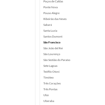
Poços de Caldas
Ponte Nova
Pouso Alegre
Ribeirão das Neves
Sabará
Santa Luzia
Santos Dumont
São Francisco
São João del Rei
São Lourenço
São Sestião do Paraíso
Sete Lagoas
Teófilo Otoni
Timóteo
Três Corações
Três Pontas
Ubá
Uberaba