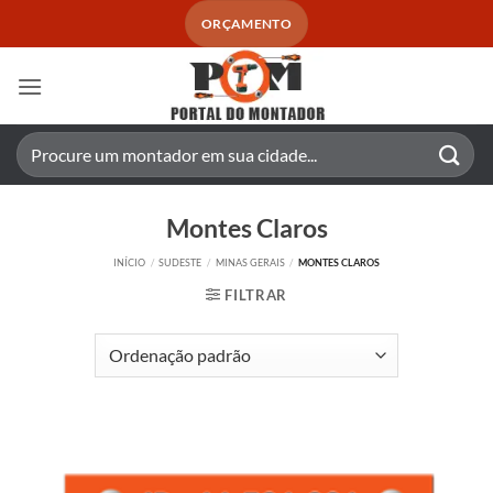
Skip
ORÇAMENTO
to
content
Pesquisar
por:
Montes Claros
INÍCIO
/
SUDESTE
/
MINAS GERAIS
/
MONTES CLAROS
FILTRAR