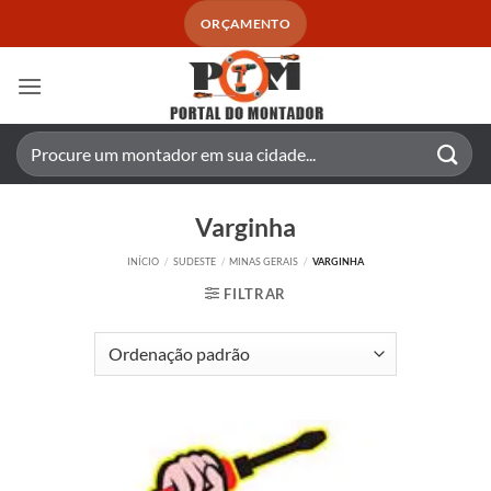
Skip
ORÇAMENTO
to
content
Pesquisar
por:
Varginha
INÍCIO
/
SUDESTE
/
MINAS GERAIS
/
VARGINHA
FILTRAR