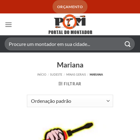
Skip
ORÇAMENTO
to
content
Pesquisar
por:
Mariana
INÍCIO
/
SUDESTE
/
MINAS GERAIS
/
MARIANA
FILTRAR