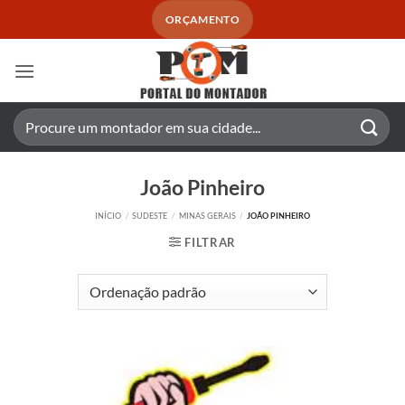
Skip
ORÇAMENTO
to
content
Pesquisar
por:
João Pinheiro
INÍCIO
/
SUDESTE
/
MINAS GERAIS
/
JOÃO PINHEIRO
FILTRAR