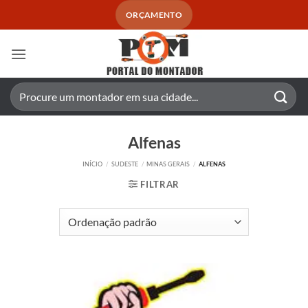
Skip
ORÇAMENTO
to
content
Pesquisar
por:
Alfenas
INÍCIO
/
SUDESTE
/
MINAS GERAIS
/
ALFENAS
FILTRAR