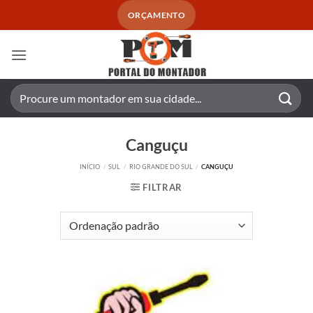
Skip
ORÇAMENTO
to
content
Pesquisar
por:
Canguçu
INÍCIO
/
SUL
/
RIO GRANDE DO SUL
/
CANGUÇU
FILTRAR