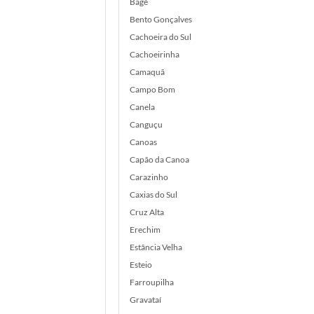
Bagé
Bento Gonçalves
Cachoeira do Sul
Cachoeirinha
Camaquã
Campo Bom
Canela
Canguçu
Canoas
Capão da Canoa
Carazinho
Caxias do Sul
Cruz Alta
Erechim
Estância Velha
Esteio
Farroupilha
Gravataí