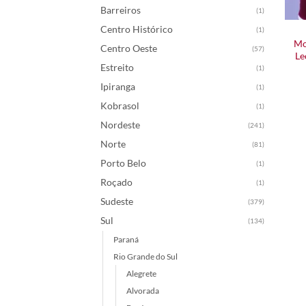
Barreiros
(1)
Centro Histórico
(1)
Mo
Centro Oeste
(57)
Le
Estreito
(1)
Ipiranga
(1)
Kobrasol
(1)
Nordeste
(241)
Norte
(81)
Porto Belo
(1)
Roçado
(1)
Sudeste
(379)
Sul
(134)
Paraná
Rio Grande do Sul
Alegrete
Alvorada