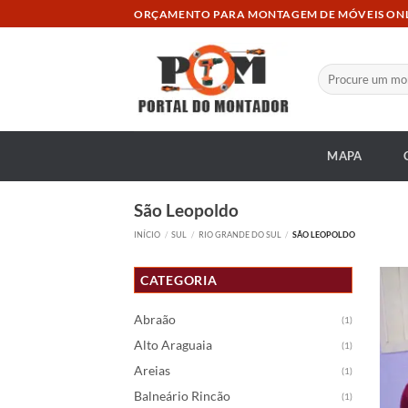
Skip
ORÇAMENTO PARA MONTAGEM DE MÓVEIS ON
to
content
Pesquisar
por:
MAPA
São Leopoldo
INÍCIO
/
SUL
/
RIO GRANDE DO SUL
/
SÃO LEOPOLDO
CATEGORIA
Abraão
(1)
Alto Araguaia
(1)
Areias
(1)
Balneário Rincão
(1)