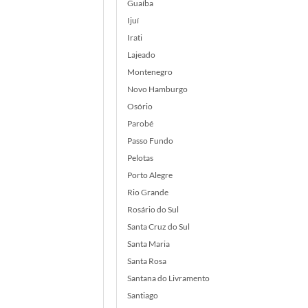
Guaíba
Ijuí
Irati
Lajeado
Montenegro
Novo Hamburgo
Osório
Parobé
Passo Fundo
Pelotas
Porto Alegre
Rio Grande
Rosário do Sul
Santa Cruz do Sul
Santa Maria
Santa Rosa
Santana do Livramento
Santiago