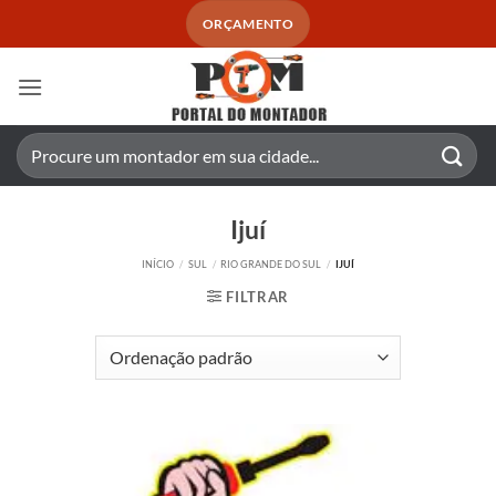
Skip
ORÇAMENTO
to
content
Pesquisar
por:
Ijuí
INÍCIO
/
SUL
/
RIO GRANDE DO SUL
/
IJUÍ
FILTRAR