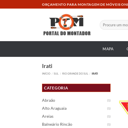
Skip
ORÇAMENTO PARA MONTAGEM DE MÓVEIS ON
to
content
Pesquisar
por:
MAPA
Irati
INÍCIO
/
SUL
/
RIO GRANDE DO SUL
/
IRATI
CATEGORIA
Abraão
(1)
Alto Araguaia
(1)
Areias
(1)
Balneário Rincão
(1)