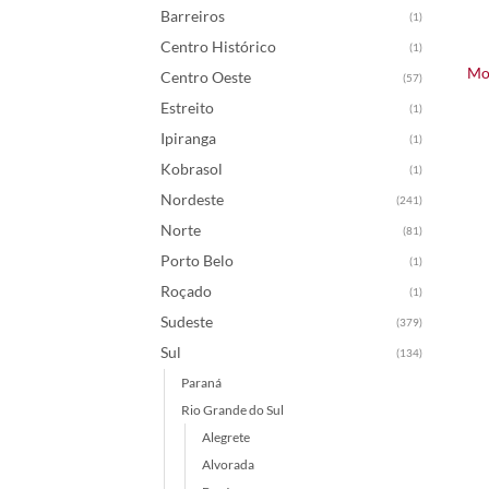
Barreiros
(1)
Centro Histórico
(1)
Mon
Centro Oeste
(57)
Estreito
(1)
Ipiranga
(1)
Kobrasol
(1)
Nordeste
(241)
Norte
(81)
Porto Belo
(1)
Roçado
(1)
Sudeste
(379)
Sul
(134)
Paraná
Rio Grande do Sul
Alegrete
Alvorada