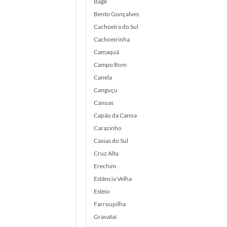
Bagé
Bento Gonçalves
Cachoeira do Sul
Cachoeirinha
Camaquã
Campo Bom
Canela
Canguçu
Canoas
Capão da Canoa
Carazinho
Caxias do Sul
Cruz Alta
Erechim
Estância Velha
Esteio
Farroupilha
Gravataí