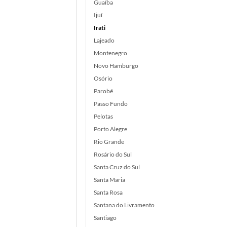
Guaíba
Ijuí
Irati
Lajeado
Montenegro
Novo Hamburgo
Osório
Parobé
Passo Fundo
Pelotas
Porto Alegre
Rio Grande
Rosário do Sul
Santa Cruz do Sul
Santa Maria
Santa Rosa
Santana do Livramento
Santiago