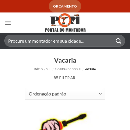
Skip
ORÇAMENTO
to
content
Pesquisar
por:
Vacaria
INÍCIO
/
SUL
/
RIO GRANDE DO SUL
/
VACARIA
FILTRAR