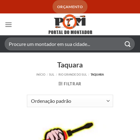
Skip
ORÇAMENTO
to
content
Pesquisar
por:
Taquara
INÍCIO
/
SUL
/
RIO GRANDE DO SUL
/
TAQUARA
FILTRAR