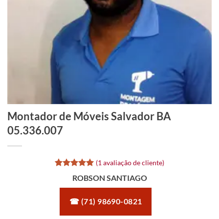
Montador de Móveis Salvador BA
05.336.007
(
1
avaliação de cliente)
Avaliado
1
ROBSON SANTIAGO
como
5
de
5, com
baseado em
☎ (71) 98690-0821
avaliação
de cliente