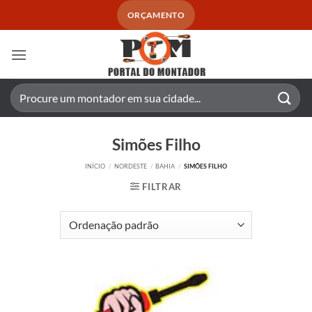
Skip
ORÇAMENTO
to
content
Pesquisar
por:
Simões Filho
INÍCIO
/
NORDESTE
/
BAHIA
/
SIMÕES FILHO
FILTRAR