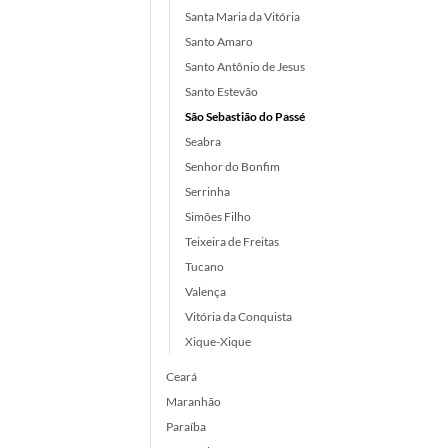
Santa Maria da Vitória
Santo Amaro
Santo Antônio de Jesus
Santo Estevão
São Sebastião do Passé
Seabra
Senhor do Bonfim
Serrinha
Simões Filho
Teixeira de Freitas
Tucano
Valença
Vitória da Conquista
Xique-Xique
Ceará
Maranhão
Paraíba