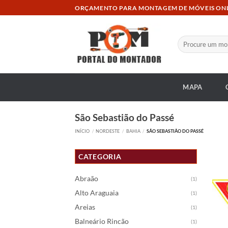
Skip
ORÇAMENTO PARA MONTAGEM DE MÓVEIS ON
to
content
Pesquisar
por:
MAPA
São Sebastião do Passé
INÍCIO
/
NORDESTE
/
BAHIA
/
SÃO SEBASTIÃO DO PASSÉ
CATEGORIA
Abraão
(1)
Alto Araguaia
(1)
Areias
(1)
Balneário Rincão
(1)