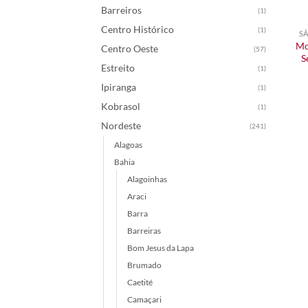
Barreiros
(1)
Centro Histórico
(1)
SÃ
Mo
Centro Oeste
(57)
S
Estreito
(1)
Ipiranga
(1)
Kobrasol
(1)
Nordeste
(241)
Alagoas
Bahia
Alagoinhas
Araci
Barra
Barreiras
Bom Jesus da Lapa
Brumado
Caetité
Camaçari