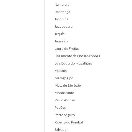
Itamaraju
Itapetinga
Jacobina
Jaguaquara
Jequié
Juazeiro
Lauro de Freitas
Livramento de Nossa Senhora
Luís Eduardo Magalhães
Macaús
Maragogipe
Mata de São João
Monte Santo
Paulo Afonso
Poções
Porto Seguro
Ribeira do Pombal
Salvador