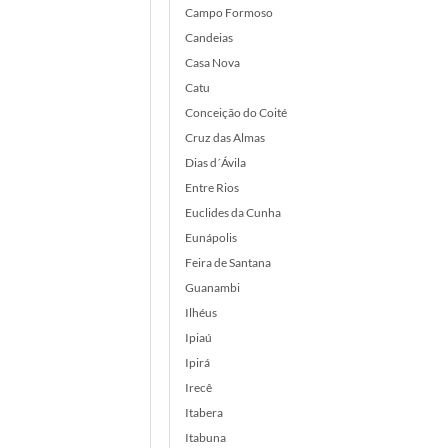
Campo Formoso
Candeias
Casa Nova
Catu
Conceição do Coité
Cruz das Almas
Dias d´Ávila
Entre Rios
Euclides da Cunha
Eunápolis
Feira de Santana
Guanambi
Ilhéus
Ipiaú
Ipirá
Irecê
Itabera
Itabuna