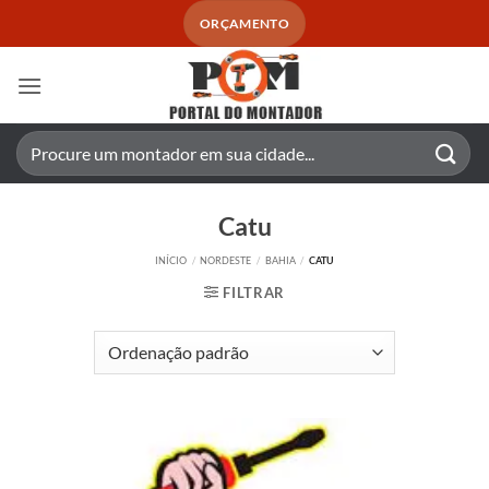
Skip
ORÇAMENTO
to
content
Pesquisar
por:
Catu
INÍCIO
/
NORDESTE
/
BAHIA
/
CATU
FILTRAR