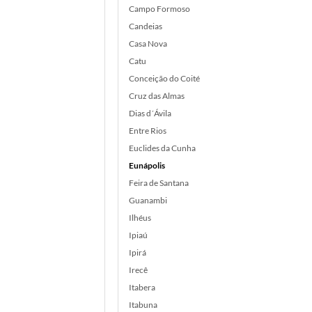
Campo Formoso
Candeias
Casa Nova
Catu
Conceição do Coité
Cruz das Almas
Dias d´Ávila
Entre Rios
Euclides da Cunha
Eunápolis
Feira de Santana
Guanambi
Ilhéus
Ipiaú
Ipirá
Irecê
Itabera
Itabuna