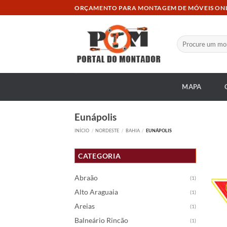
Skip
ORÇAMENTO PARA MONTAGEM DE MÓVEIS ON
to
content
Pesquisar
por:
MAPA
Eunápolis
INÍCIO
/
NORDESTE
/
BAHIA
/
EUNÁPOLIS
CATEGORIA
Abraão
(1)
Alto Araguaia
(1)
Areias
(1)
Balneário Rincão
(1)