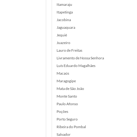
Itamaraju
Itapetinga
Jacobina
Jaguaquara
Jequié
Juazeiro
Lauro de Freitas
Livramento de Nossa Senhora
Luís Eduardo Magalhães
Macaús
Maragogipe
Mata de São João
Monte Santo
Paulo Afonso
Poções
Porto Seguro
Ribeira do Pombal
Salvador