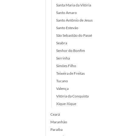
Santa Maria da Vitória
Santo Amaro
Santo Antônio de Jesus
Santo Estevão
São Sebastião do Passé
Seabra
Senhor do Bonfim
Serrinha
Simões Filho
Teixeira de Freitas
Tucano
Valença
Vitória da Conquista
Xique-Xique
Ceará
Maranhão
Paraíba