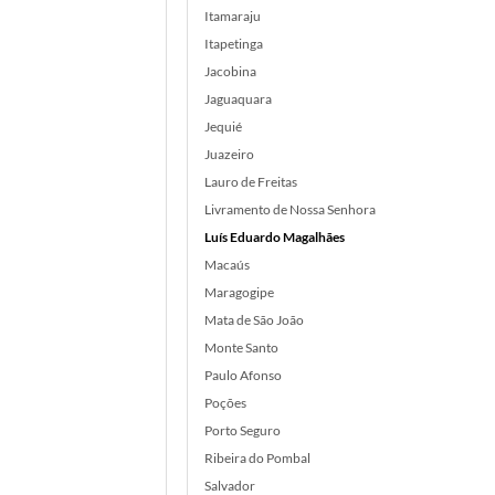
Itamaraju
Itapetinga
Jacobina
Jaguaquara
Jequié
Juazeiro
Lauro de Freitas
Livramento de Nossa Senhora
Luís Eduardo Magalhães
Macaús
Maragogipe
Mata de São João
Monte Santo
Paulo Afonso
Poções
Porto Seguro
Ribeira do Pombal
Salvador