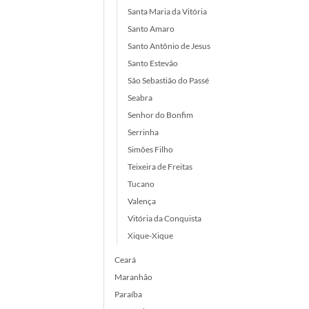
Santa Maria da Vitória
Santo Amaro
Santo Antônio de Jesus
Santo Estevão
São Sebastião do Passé
Seabra
Senhor do Bonfim
Serrinha
Simões Filho
Teixeira de Freitas
Tucano
Valença
Vitória da Conquista
Xique-Xique
Ceará
Maranhão
Paraíba