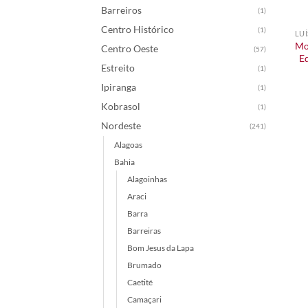
Barreiros
(1)
Centro Histórico
(1)
LU
Mo
Centro Oeste
(57)
E
Estreito
(1)
Ipiranga
(1)
Kobrasol
(1)
Nordeste
(241)
Alagoas
Bahia
Alagoinhas
Araci
Barra
Barreiras
Bom Jesus da Lapa
Brumado
Caetité
Camaçari