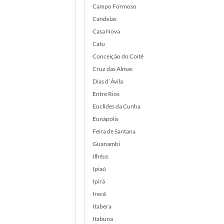
Campo Formoso
Candeias
Casa Nova
Catu
Conceição do Coité
Cruz das Almas
Dias d´Ávila
Entre Rios
Euclides da Cunha
Eunápolis
Feira de Santana
Guanambi
Ilhéus
Ipiaú
Ipirá
Irecê
Itabera
Itabuna