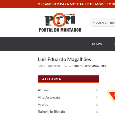
Skip
ORÇAMENTO PARA MONTAGEM DE MÓVEIS ON
to
content
Pesquisar
por:
MAPA
Luís Eduardo Magalhães
INÍCIO
/
NORDESTE
/
BAHIA
/
LUÍS EDUARDO MAGALHÃES
CATEGORIA
Abraão
(1)
Alto Araguaia
(1)
Areias
(1)
Balneário Rincão
(1)