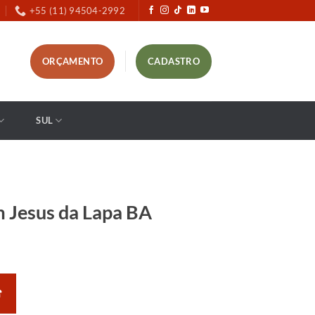
+55 (11) 94504-2992
ORÇAMENTO
CADASTRO
SUL
 Jesus da Lapa BA
☎