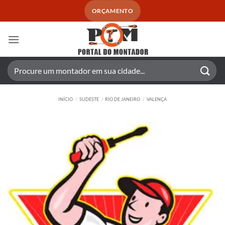
Skip
ORÇAMENTO
to
content
Pesquisar
por:
INÍCIO
/
SUDESTE
/
RIO DE JANEIRO
/
VALENÇA