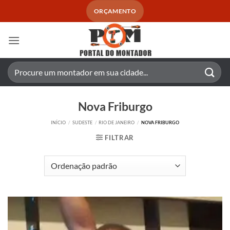
Skip
ORÇAMENTO
to
content
Pesquisar
por:
Nova Friburgo
INÍCIO
/
SUDESTE
/
RIO DE JANEIRO
/
NOVA FRIBURGO
FILTRAR