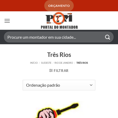
Skip
ORÇAMENTO
to
content
Pesquisar
por:
Três Rios
INÍCIO
/
SUDESTE
/
RIO DE JANEIRO
/
TRÊS RIOS
FILTRAR