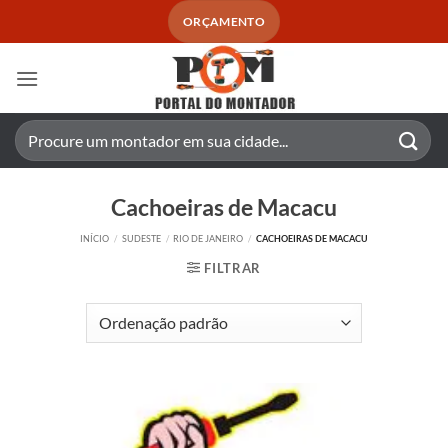
Skip
ORÇAMENTO
to
content
Pesquisar
por:
Cachoeiras de Macacu
INÍCIO
/
SUDESTE
/
RIO DE JANEIRO
/
CACHOEIRAS DE MACACU
FILTRAR