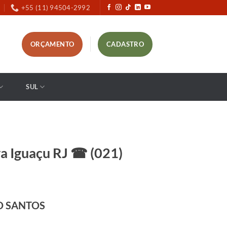
+55 (11) 94504-2992
ORÇAMENTO
CADASTRO
SUL
a Iguaçu RJ ☎ (021)
O SANTOS