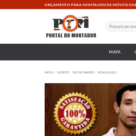
Skip
ORÇAMENTO PARA MONTAGEM DE MÓVEIS ON
to
content
Pesquisar
por:
MAPA
INÍCIO
/
SUDESTE
/
RIO DE JANEIRO
/
NOVA IGUAÇU