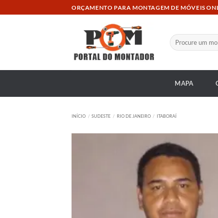
Skip
ORÇAMENTO PARA MONTAGEM DE MÓVEIS ON
to
content
Pesquisar
por:
MAPA
INÍCIO
/
SUDESTE
/
RIO DE JANEIRO
/
ITABORAÍ