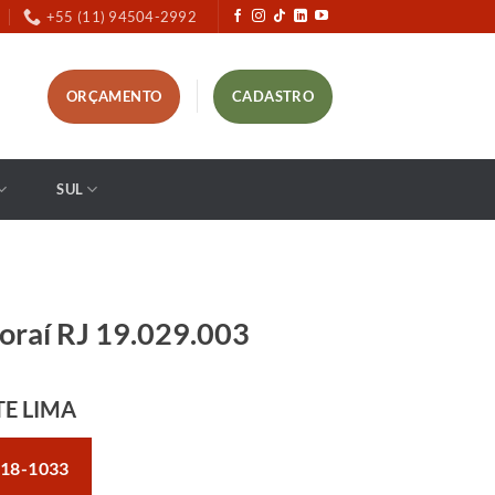
+55 (11) 94504-2992
ORÇAMENTO
CADASTRO
SUL
oraí RJ 19.029.003
TE LIMA
018-1033