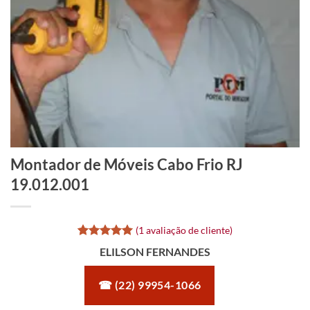
Montador de Móveis Cabo Frio RJ
19.012.001
(
1
avaliação de cliente)
Avaliado
1
ELILSON FERNANDES
como
5
de
5, com
baseado em
☎ (22) 99954-1066
avaliação
de cliente