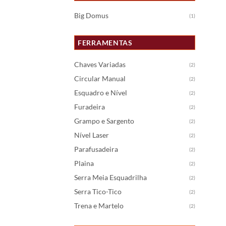
Big Domus
(1)
FERRAMENTAS
Chaves Variadas
(2)
Circular Manual
(2)
Esquadro e Nível
(2)
Furadeira
(2)
Grampo e Sargento
(2)
Nível Laser
(2)
Parafusadeira
(2)
Plaina
(2)
Serra Meia Esquadrilha
(2)
Serra Tico-Tico
(2)
Trena e Martelo
(2)