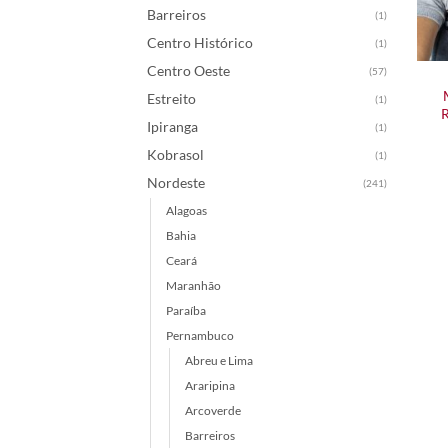
Barreiros
(1)
Centro Histórico
(1)
Centro Oeste
(57)
Estreito
(1)
R
Ipiranga
(1)
Kobrasol
(1)
Nordeste
(241)
Alagoas
Bahia
Ceará
Maranhão
Paraíba
Pernambuco
Abreu e Lima
Araripina
Arcoverde
Barreiros