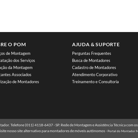
RE O POM
AJUDA & SUPORTE
iços de Montagem
Perguntas Frequentes
atação dos Serviços
Busca de Montadores
iação da Montagem
Cadastro de Montadores
cantes Associados
Atendimento Corporativo
ização de Montadores
Treinamento e Consultoria
dor. Telefone (011) 4118-6437 - SP. Rede de Montagem e Assistência Técnica com os 
isite nosso site alternativo para montadores de móveis autônomos -
Portal do Montador 