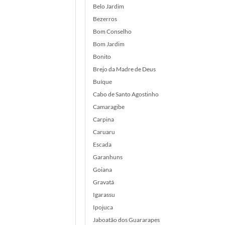
Belo Jardim
Bezerros
Bom Conselho
Bom Jardim
Bonito
Brejo da Madre de Deus
Buíque
Cabo de Santo Agostinho
Camaragibe
Carpina
Caruaru
Escada
Garanhuns
Goiana
Gravatá
Igarassu
Ipojuca
Jaboatão dos Guararapes