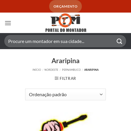
Skip
ORÇAMENTO
to
content
Pesquisar
por:
Araripina
INÍCIO
/
NORDESTE
/
PERNAMBUCO
/
ARARIPINA
FILTRAR