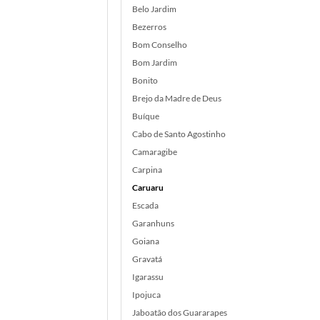
Belo Jardim
Bezerros
Bom Conselho
Bom Jardim
Bonito
Brejo da Madre de Deus
Buíque
Cabo de Santo Agostinho
Camaragibe
Carpina
Caruaru
Escada
Garanhuns
Goiana
Gravatá
Igarassu
Ipojuca
Jaboatão dos Guararapes