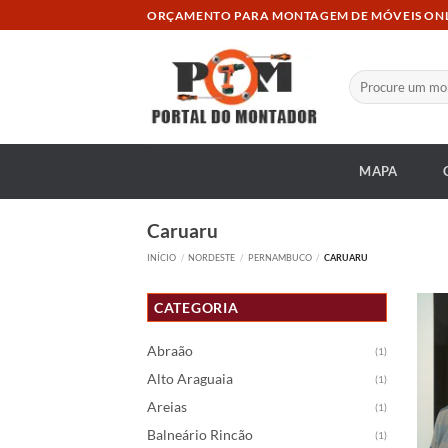
Skip
ORÇAMENTO PARA MONTAGEM DE MÓVEIS ON
to
content
Pesquisar
por:
MAPA
Caruaru
INÍCIO
/
NORDESTE
/
PERNAMBUCO
/
CARUARU
CATEGORIA
Abraão
(1)
Alto Araguaia
(1)
Areias
(1)
Balneário Rincão
(1)