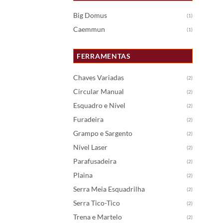
Big Domus
(1)
Caemmun
(1)
FERRAMENTAS
Chaves Variadas
(2)
Circular Manual
(2)
Esquadro e Nível
(2)
Furadeira
(2)
Grampo e Sargento
(2)
Nível Laser
(2)
Parafusadeira
(2)
Plaina
(2)
Serra Meia Esquadrilha
(2)
Serra Tico-Tico
(2)
Trena e Martelo
(2)