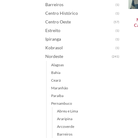
Barreiros
(1)
Centro Histórico
(1)
Centro Oeste
(57)
C
Estreito
(1)
Ipiranga
(1)
Kobrasol
(1)
Nordeste
(241)
Alagoas
Bahia
Ceará
Maranhão
Paraíba
Pernambuco
Abreu e Lima
Araripina
Arcoverde
Barreiros