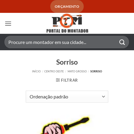
Skip
ORÇAMENTO
to
content
Pesquisar
por:
Sorriso
INÍCIO
/
CENTRO OESTE
/
MATO GROSSO
/
SORRISO
FILTRAR