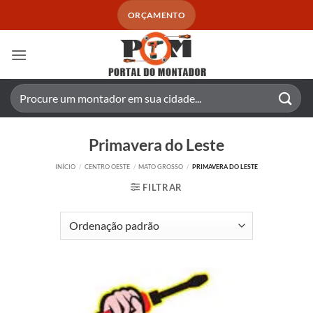
Skip
ORÇAMENTO
to
content
Pesquisar
por:
Primavera do Leste
INÍCIO
/
CENTRO OESTE
/
MATO GROSSO
/
PRIMAVERA DO LESTE
FILTRAR