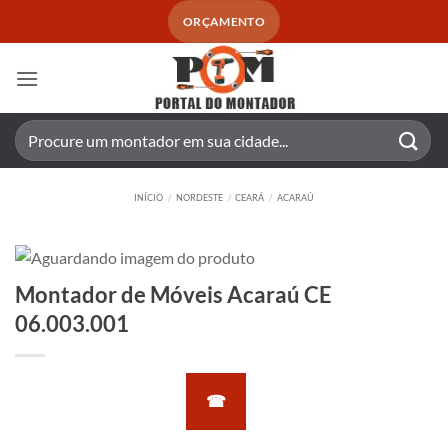
Skip
ORÇAMENTO
to
content
Pesquisar
por:
INÍCIO
/
NORDESTE
/
CEARÁ
/
ACARAÚ
Montador de Móveis Acaraú CE
06.003.001
☎