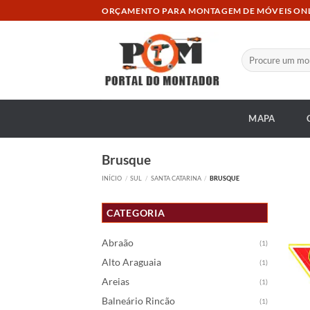
Skip
ORÇAMENTO PARA MONTAGEM DE MÓVEIS ON
to
content
Pesquisar
por:
MAPA
Brusque
INÍCIO
/
SUL
/
SANTA CATARINA
/
BRUSQUE
CATEGORIA
Abraão
(1)
Alto Araguaia
(1)
Areias
(1)
Balneário Rincão
(1)