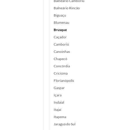
Balneário Camboriú
Balneário Rincão
Biguaçu
Blumenau
Brusque
Caçador
Camboriú
Canoinhas
Chapecó
Concórdia
Criciúma
Florianópolis
Gaspar
Içara
Indaial
Itajaí
Itapema
Jaraguá do Sul