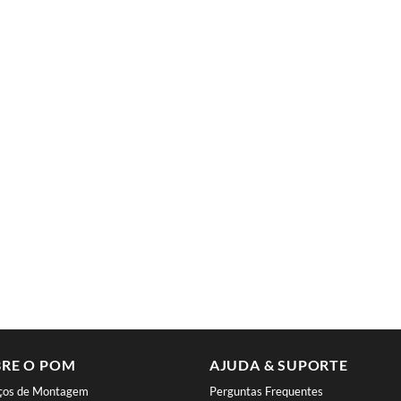
RE O POM
AJUDA & SUPORTE
iços de Montagem
Perguntas Frequentes