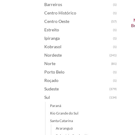
Barreiros
(1)
Centro Histórico
(1)
Centro Oeste
(57)
B
Estreito
(1)
Ipiranga
(1)
Kobrasol
(1)
Nordeste
(241)
Norte
(81)
Porto Belo
(1)
Roçado
(1)
Sudeste
(379)
Sul
(134)
Paraná
Rio Grande do Sul
Santa Catarina
Araranguá