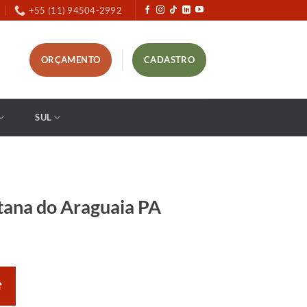
+55 (11) 94504-2992
ORÇAMENTO
CADASTRO
SUL
tana do Araguaia PA
☎