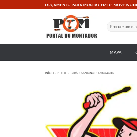
Skip
ORÇAMENTO PARA MONTAGEM DE MÓVEIS ON
to
content
Pesquisar
por:
MAPA
INÍCIO
/
NORTE
/
PARÁ
/
SANTANA DO ARAGUAIA